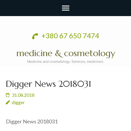
Перейти
к
+380 67 650 7474
содержимому
(нажмите
medicine & cosmetology
Enter)
Medicine and cosmetology. Services, medicines.
Digger News 2018031
31.08.2018
digger
Digger News 2018031